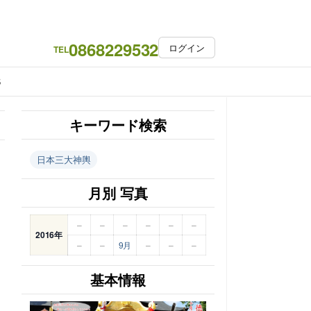
0868229532
ログイン
TEL
S
キーワード検索
日本三大神輿
月別 写真
–
–
–
–
–
–
2016年
–
–
9月
–
–
–
基本情報