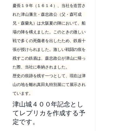
慶長１９年（１６１４）、当社を造営さ
れた津山藩主・森忠政公（父・森可成
兄・森蘭丸）は大阪夏の陣において、船
場の陣を構えました。このときの激しい
戦で多くの死傷者を出したため、鉄盾十
張が授けられました。激しい戦闘の痕を
残すこの鉄盾は、森忠政公が津山に帰っ
た際、当社に奉納されました。
歴史の痕跡を残す一つとして、現在は津
山の地を離れ真田丸特別展にて展示され
ています。
津山城４００年記念とし
てレプリカを作成する予
定です。