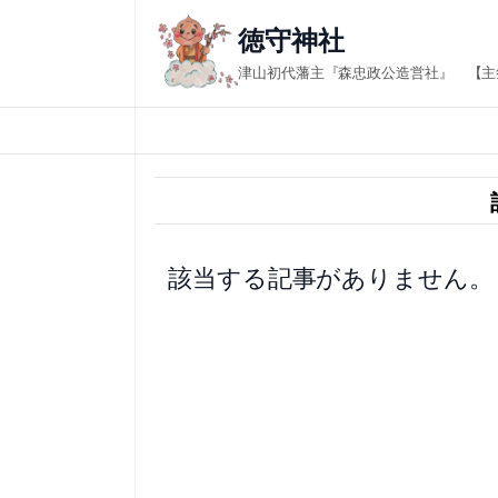
内
徳守神社
容
津山初代藩主『森忠政公造営社』 【主
を
ス
キ
ッ
プ
該当する記事がありません。