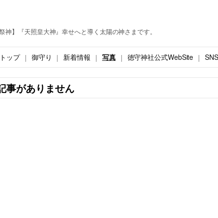
祭神】『天照皇大神』幸せへと導く太陽の神さまです。
トップ
御守り
新着情報
写真
徳守神社公式WebSite
SN
記事がありません