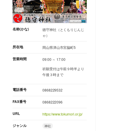
名称(かな)
徳守神社（とくもりじんじ
ゃ）
所在地
岡山県津山市宮脇町5
営業時間
09:00 ～ 17:00
祈願受付は午前９時半より
午後３時まで
電話番号
0868229532
FAX番号
0868222096
URL
https://www.tokumori.or.jp/
ジャンル
神社