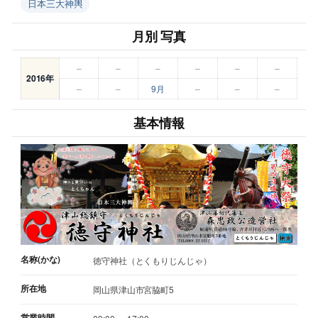
日本三大神輿
月別 写真
–
–
–
–
–
–
2016年
–
–
9月
–
–
–
基本情報
名称(かな)
徳守神社（とくもりじんじゃ）
所在地
岡山県津山市宮脇町5
営業時間