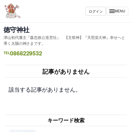
内
容
ログイン
MENU
を
ス
徳守神社
キ
津山初代藩主『森忠政公造営社』 【主祭神】『天照皇大神』幸せへと
ッ
導く太陽の神さまです。
プ
0868229532
TEL
記事がありません
該当する記事がありません。
キーワード検索