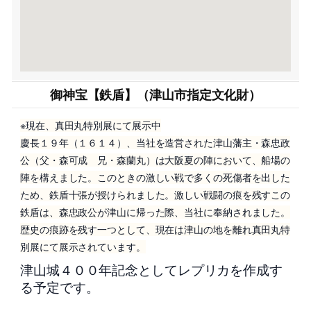
御神宝【鉄盾】（津山市指定文化財）
※現在、真田丸特別展にて展示中
慶長１９年（１６１４）、当社を造営された津山藩主・森忠政
公（父・森可成 兄・森蘭丸）は大阪夏の陣において、船場の
陣を構えました。このときの激しい戦で多くの死傷者を出した
ため、鉄盾十張が授けられました。激しい戦闘の痕を残すこの
鉄盾は、森忠政公が津山に帰った際、当社に奉納されました。
歴史の痕跡を残す一つとして、現在は津山の地を離れ真田丸特
別展にて展示されています。
津山城４００年記念としてレプリカを作成す
る予定です。