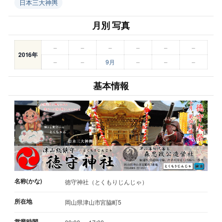
日本三大神輿
月別 写真
–
–
–
–
–
–
2016年
–
–
9月
–
–
–
基本情報
名称(かな)
徳守神社（とくもりじんじゃ）
所在地
岡山県津山市宮脇町5
営業時間