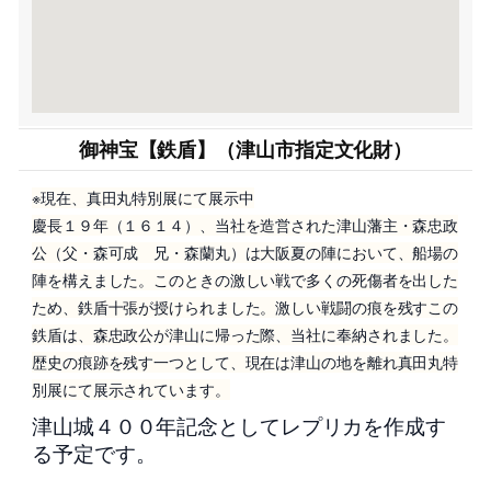
御神宝【鉄盾】（津山市指定文化財）
※現在、真田丸特別展にて展示中
慶長１９年（１６１４）、当社を造営された津山藩主・森忠政
公（父・森可成 兄・森蘭丸）は大阪夏の陣において、船場の
陣を構えました。このときの激しい戦で多くの死傷者を出した
ため、鉄盾十張が授けられました。激しい戦闘の痕を残すこの
鉄盾は、森忠政公が津山に帰った際、当社に奉納されました。
歴史の痕跡を残す一つとして、現在は津山の地を離れ真田丸特
別展にて展示されています。
津山城４００年記念としてレプリカを作成す
る予定です。