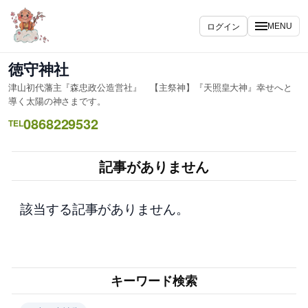
内
容
ログイン
MENU
を
ス
徳守神社
キ
津山初代藩主『森忠政公造営社』 【主祭神】『天照皇大神』幸せへと
ッ
導く太陽の神さまです。
プ
0868229532
TEL
記事がありません
該当する記事がありません。
キーワード検索