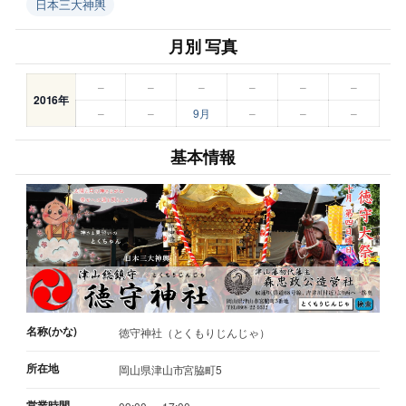
日本三大神輿
月別 写真
–
–
–
–
–
–
2016年
–
–
9月
–
–
–
基本情報
名称(かな)
徳守神社（とくもりじんじゃ）
所在地
岡山県津山市宮脇町5
営業時間