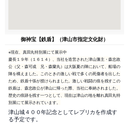
御神宝【鉄盾】（津山市指定文化財）
※現在、真田丸特別展にて展示中
慶長１９年（１６１４）、当社を造営された津山藩主・森忠政
公（父・森可成 兄・森蘭丸）は大阪夏の陣において、船場の
陣を構えました。このときの激しい戦で多くの死傷者を出した
ため、鉄盾十張が授けられました。激しい戦闘の痕を残すこの
鉄盾は、森忠政公が津山に帰った際、当社に奉納されました。
歴史の痕跡を残す一つとして、現在は津山の地を離れ真田丸特
別展にて展示されています。
津山城４００年記念としてレプリカを作成す
る予定です。