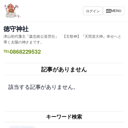
内
容
ログイン
MENU
を
ス
徳守神社
キ
津山初代藩主『森忠政公造営社』 【主祭神】『天照皇大神』幸せへと
ッ
導く太陽の神さまです。
プ
0868229532
TEL
記事がありません
該当する記事がありません。
キーワード検索