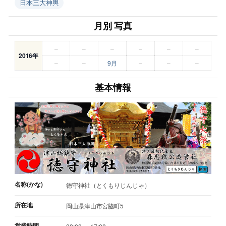
日本三大神輿
月別 写真
–
–
–
–
–
–
2016年
–
–
9月
–
–
–
基本情報
名称(かな)
徳守神社（とくもりじんじゃ）
所在地
岡山県津山市宮脇町5
営業時間