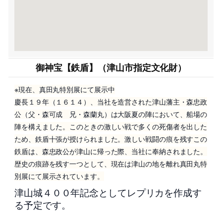
御神宝【鉄盾】（津山市指定文化財）
※現在、真田丸特別展にて展示中
慶長１９年（１６１４）、当社を造営された津山藩主・森忠政
公（父・森可成 兄・森蘭丸）は大阪夏の陣において、船場の
陣を構えました。このときの激しい戦で多くの死傷者を出した
ため、鉄盾十張が授けられました。激しい戦闘の痕を残すこの
鉄盾は、森忠政公が津山に帰った際、当社に奉納されました。
歴史の痕跡を残す一つとして、現在は津山の地を離れ真田丸特
別展にて展示されています。
津山城４００年記念としてレプリカを作成す
る予定です。