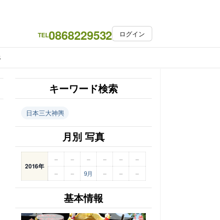
0868229532
ログイン
TEL
S
キーワード検索
日本三大神輿
月別 写真
–
–
–
–
–
–
2016年
–
–
9月
–
–
–
基本情報