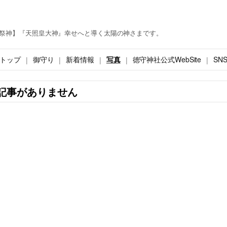
祭神】『天照皇大神』幸せへと導く太陽の神さまです。
トップ
御守り
新着情報
写真
徳守神社公式WebSite
SN
記事がありません