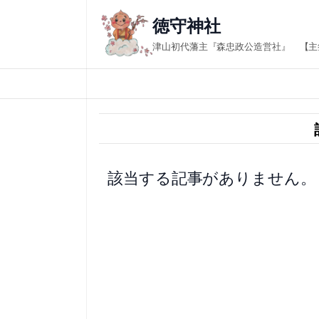
内
徳守神社
容
津山初代藩主『森忠政公造営社』 【主
を
ス
キ
ッ
プ
該当する記事がありません。