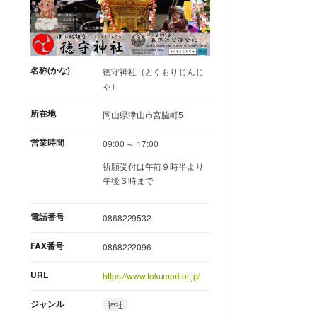
名称(かな)
徳守神社（とくもりじんじ
ゃ）
所在地
岡山県津山市宮脇町5
営業時間
09:00 ～ 17:00
祈願受付は午前９時半より
午後３時まで
電話番号
0868229532
FAX番号
0868222096
URL
https://www.tokumori.or.jp/
ジャンル
神社