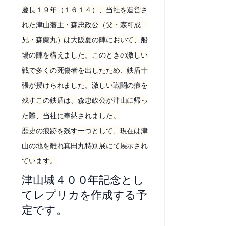
慶長１９年（１６１４）、当社を造営さ
れた津山藩主・森忠政公（父・森可成
兄・森蘭丸）は大阪夏の陣において、船
場の陣を構えました。このときの激しい
戦で多くの死傷者を出したため、鉄盾十
張が授けられました。激しい戦闘の痕を
残すこの鉄盾は、森忠政公が津山に帰っ
た際、当社に奉納されました。
歴史の痕跡を残す一つとして、現在は津
山の地を離れ真田丸特別展にて展示され
ています。
津山城４００年記念とし
てレプリカを作成する予
定です。