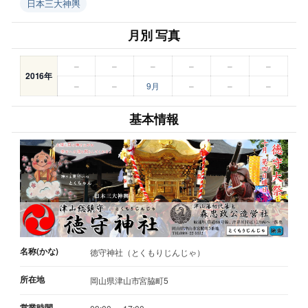
日本三大神輿
月別 写真
–
–
–
–
–
–
2016年
–
–
9月
–
–
–
基本情報
名称(かな)
徳守神社（とくもりじんじゃ）
所在地
岡山県津山市宮脇町5
営業時間