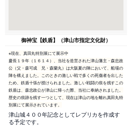
御神宝【鉄盾】（津山市指定文化財）
※現在、真田丸特別展にて展示中
慶長１９年（１６１４）、当社を造営された津山藩主・森忠政
公（父・森可成 兄・森蘭丸）は大阪夏の陣において、船場の
陣を構えました。このときの激しい戦で多くの死傷者を出した
ため、鉄盾十張が授けられました。激しい戦闘の痕を残すこの
鉄盾は、森忠政公が津山に帰った際、当社に奉納されました。
歴史の痕跡を残す一つとして、現在は津山の地を離れ真田丸特
別展にて展示されています。
津山城４００年記念としてレプリカを作成す
る予定です。