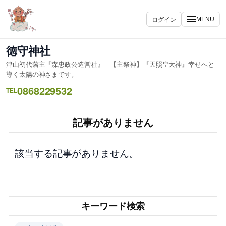
内
容
ログイン
MENU
を
ス
徳守神社
キ
津山初代藩主『森忠政公造営社』 【主祭神】『天照皇大神』幸せへと
ッ
導く太陽の神さまです。
プ
0868229532
TEL
記事がありません
該当する記事がありません。
キーワード検索