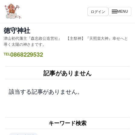
内
容
ログイン
MENU
を
ス
徳守神社
キ
津山初代藩主『森忠政公造営社』 【主祭神】『天照皇大神』幸せへと
ッ
導く太陽の神さまです。
プ
0868229532
TEL
記事がありません
該当する記事がありません。
キーワード検索