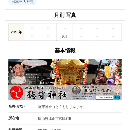
日本三大神輿
月別 写真
–
–
–
–
–
–
2016年
–
–
9月
–
–
–
基本情報
名称(かな)
徳守神社（とくもりじんじゃ）
所在地
岡山県津山市宮脇町5
営業時間