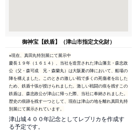
御神宝【鉄盾】（津山市指定文化財）
※現在、真田丸特別展にて展示中
慶長１９年（１６１４）、当社を造営された津山藩主・森忠政
公（父・森可成 兄・森蘭丸）は大阪夏の陣において、船場の
陣を構えました。このときの激しい戦で多くの死傷者を出した
ため、鉄盾十張が授けられました。激しい戦闘の痕を残すこの
鉄盾は、森忠政公が津山に帰った際、当社に奉納されました。
歴史の痕跡を残す一つとして、現在は津山の地を離れ真田丸特
別展にて展示されています。
津山城４００年記念としてレプリカを作成す
る予定です。