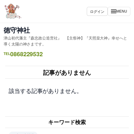
内
容
ログイン
MENU
を
ス
徳守神社
キ
津山初代藩主『森忠政公造営社』 【主祭神】『天照皇大神』幸せへと
ッ
導く太陽の神さまです。
プ
0868229532
TEL
記事がありません
該当する記事がありません。
キーワード検索