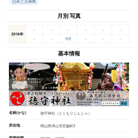
日本三大神輿
月別 写真
–
–
–
–
–
–
2016年
–
–
9月
–
–
–
基本情報
名称(かな)
徳守神社（とくもりじんじゃ）
所在地
岡山県津山市宮脇町5
営業時間