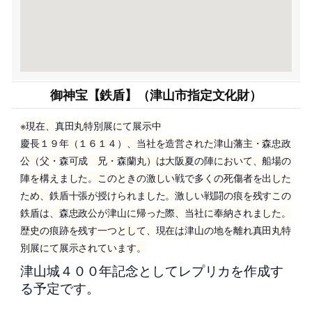
御神宝【鉄盾】（津山市指定文化財）
※現在、真田丸特別展にて展示中
慶長１９年（１６１４）、当社を造営された津山藩主・森忠政
公（父・森可成 兄・森蘭丸）は大阪夏の陣において、船場の
陣を構えました。このときの激しい戦で多くの死傷者を出した
ため、鉄盾十張が授けられました。激しい戦闘の痕を残すこの
鉄盾は、森忠政公が津山に帰った際、当社に奉納されました。
歴史の痕跡を残す一つとして、現在は津山の地を離れ真田丸特
別展にて展示されています。
津山城４００年記念としてレプリカを作成す
る予定です。