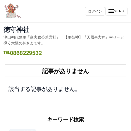
内
容
ログイン
MENU
を
ス
徳守神社
キ
津山初代藩主『森忠政公造営社』 【主祭神】『天照皇大神』幸せへと
ッ
導く太陽の神さまです。
プ
0868229532
TEL
記事がありません
該当する記事がありません。
キーワード検索