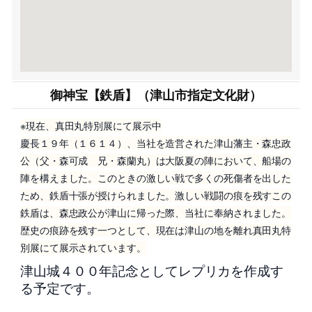
御神宝【鉄盾】（津山市指定文化財）
※現在、真田丸特別展にて展示中
慶長１９年（１６１４）、当社を造営された津山藩主・森忠政
公（父・森可成 兄・森蘭丸）は大阪夏の陣において、船場の
陣を構えました。このときの激しい戦で多くの死傷者を出した
ため、鉄盾十張が授けられました。激しい戦闘の痕を残すこの
鉄盾は、森忠政公が津山に帰った際、当社に奉納されました。
歴史の痕跡を残す一つとして、現在は津山の地を離れ真田丸特
別展にて展示されています。
津山城４００年記念としてレプリカを作成す
る予定です。