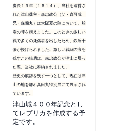
慶長１９年（１６１４）、当社を造営さ
れた津山藩主・森忠政公（父・森可成
兄・森蘭丸）は大阪夏の陣において、船
場の陣を構えました。このときの激しい
戦で多くの死傷者を出したため、鉄盾十
張が授けられました。激しい戦闘の痕を
残すこの鉄盾は、森忠政公が津山に帰っ
た際、当社に奉納されました。
歴史の痕跡を残す一つとして、現在は津
山の地を離れ真田丸特別展にて展示され
ています。
津山城４００年記念とし
てレプリカを作成する予
定です。