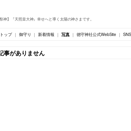
祭神】『天照皇大神』幸せへと導く太陽の神さまです。
トップ
御守り
新着情報
写真
徳守神社公式WebSite
SN
記事がありません