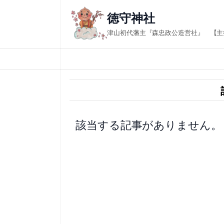
内
徳守神社
容
津山初代藩主『森忠政公造営社』 【主
を
ス
キ
ッ
プ
該当する記事がありません。