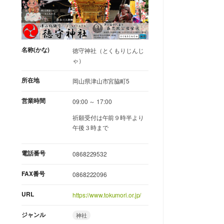
名称(かな)
徳守神社（とくもりじんじ
ゃ）
所在地
岡山県津山市宮脇町5
営業時間
09:00 ～ 17:00
祈願受付は午前９時半より
午後３時まで
電話番号
0868229532
FAX番号
0868222096
URL
https://www.tokumori.or.jp/
ジャンル
神社