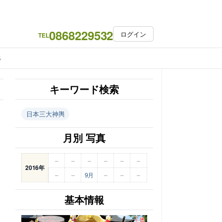
0868229532
ログイン
TEL
S
キーワード検索
日本三大神輿
月別 写真
–
–
–
–
–
–
2016年
–
–
9月
–
–
–
基本情報