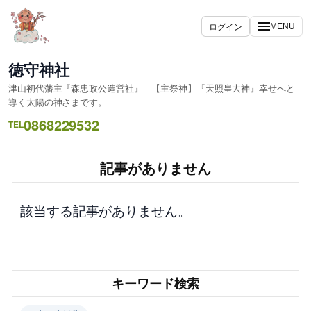
内
容
ログイン
MENU
を
ス
徳守神社
キ
津山初代藩主『森忠政公造営社』 【主祭神】『天照皇大神』幸せへと
ッ
導く太陽の神さまです。
プ
0868229532
TEL
記事がありません
該当する記事がありません。
キーワード検索