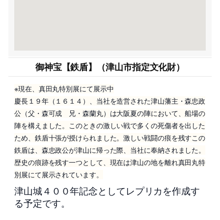
御神宝【鉄盾】（津山市指定文化財）
※現在、真田丸特別展にて展示中
慶長１９年（１６１４）、当社を造営された津山藩主・森忠政
公（父・森可成 兄・森蘭丸）は大阪夏の陣において、船場の
陣を構えました。このときの激しい戦で多くの死傷者を出した
ため、鉄盾十張が授けられました。激しい戦闘の痕を残すこの
鉄盾は、森忠政公が津山に帰った際、当社に奉納されました。
歴史の痕跡を残す一つとして、現在は津山の地を離れ真田丸特
別展にて展示されています。
津山城４００年記念としてレプリカを作成す
る予定です。