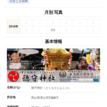
日本三大神輿
月別 写真
–
–
–
–
–
–
2016年
–
–
9月
–
–
–
基本情報
名称(かな)
徳守神社（とくもりじんじゃ）
所在地
岡山県津山市宮脇町5
営業時間