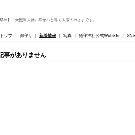
祭神】『天照皇大神』幸せへと導く太陽の神さまです。
トップ
御守り
新着情報
写真
徳守神社公式WebSite
SN
記事がありません