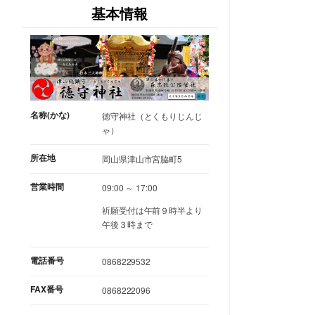
基本情報
名称(かな)
徳守神社（とくもりじんじ
ゃ）
所在地
岡山県津山市宮脇町5
営業時間
09:00 ～ 17:00
祈願受付は午前９時半より
午後３時まで
電話番号
0868229532
FAX番号
0868222096