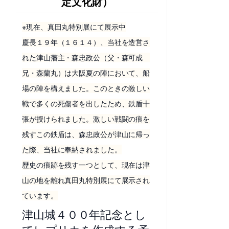
定文化財）
※現在、真田丸特別展にて展示中
慶長１９年（１６１４）、当社を造営さ
れた津山藩主・森忠政公（父・森可成
兄・森蘭丸）は大阪夏の陣において、船
場の陣を構えました。このときの激しい
戦で多くの死傷者を出したため、鉄盾十
張が授けられました。激しい戦闘の痕を
残すこの鉄盾は、森忠政公が津山に帰っ
た際、当社に奉納されました。
歴史の痕跡を残す一つとして、現在は津
山の地を離れ真田丸特別展にて展示され
ています。
津山城４００年記念とし