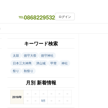
0868229532
ログイン
TEL
S
キーワード検索
太鼓
徳守大祭
徳守神社
日本三大神輿
津山城
甲冑
神社
祭り
秋祭り
月別 新着情報
–
–
–
–
–
–
2018年
–
–
9月
–
–
–