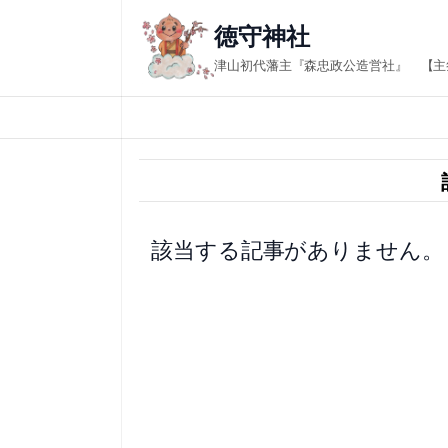
内
徳守神社
容
津山初代藩主『森忠政公造営社』 【主
を
ス
キ
ッ
プ
該当する記事がありません。