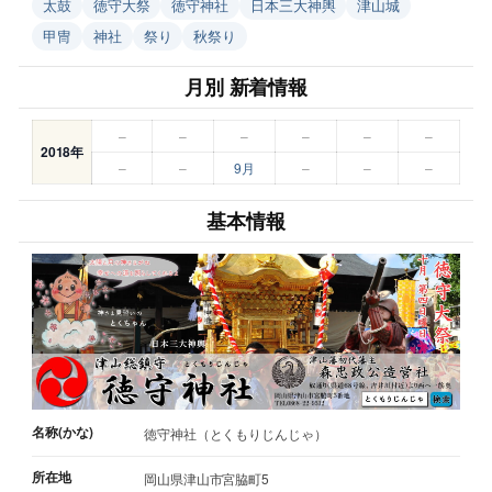
太鼓
徳守大祭
徳守神社
日本三大神輿
津山城
甲冑
神社
祭り
秋祭り
月別 新着情報
–
–
–
–
–
–
2018年
–
–
9月
–
–
–
基本情報
名称(かな)
徳守神社（とくもりじんじゃ）
所在地
岡山県津山市宮脇町5