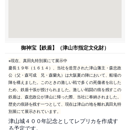
御神宝【鉄盾】（津山市指定文化財）
※現在、真田丸特別展にて展示中
慶長１９年（１６１４）、当社を造営された津山藩主・森忠政
公（父・森可成 兄・森蘭丸）は大阪夏の陣において、船場の
陣を構えました。このときの激しい戦で多くの死傷者を出した
ため、鉄盾十張が授けられました。激しい戦闘の痕を残すこの
鉄盾は、森忠政公が津山に帰った際、当社に奉納されました。
歴史の痕跡を残す一つとして、現在は津山の地を離れ真田丸特
別展にて展示されています。
津山城４００年記念としてレプリカを作成す
る予定です。