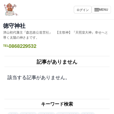
内
容
ログイン
MENU
を
ス
徳守神社
キ
津山初代藩主『森忠政公造営社』 【主祭神】『天照皇大神』幸せへと
ッ
導く太陽の神さまです。
プ
0868229532
TEL
記事がありません
該当する記事がありません。
キーワード検索