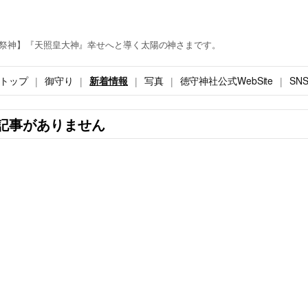
祭神】『天照皇大神』幸せへと導く太陽の神さまです。
トップ
御守り
新着情報
写真
徳守神社公式WebSite
SN
記事がありません