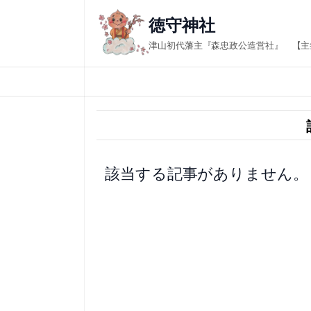
内
徳守神社
容
津山初代藩主『森忠政公造営社』 【主
を
ス
キ
ッ
プ
該当する記事がありません。