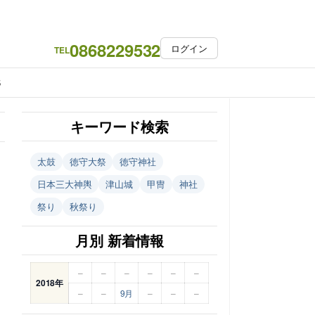
0868229532
ログイン
TEL
S
キーワード検索
太鼓
徳守大祭
徳守神社
日本三大神輿
津山城
甲冑
神社
祭り
秋祭り
月別 新着情報
–
–
–
–
–
–
2018年
–
–
9月
–
–
–