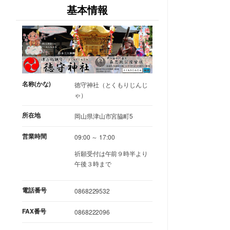
基本情報
名称(かな)
徳守神社（とくもりじんじ
ゃ）
所在地
岡山県津山市宮脇町5
営業時間
09:00 ～ 17:00
祈願受付は午前９時半より
午後３時まで
電話番号
0868229532
FAX番号
0868222096