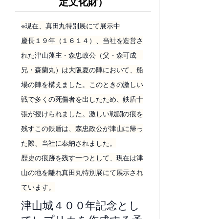
定文化財）
※現在、真田丸特別展にて展示中
慶長１９年（１６１４）、当社を造営さ
れた津山藩主・森忠政公（父・森可成
兄・森蘭丸）は大阪夏の陣において、船
場の陣を構えました。このときの激しい
戦で多くの死傷者を出したため、鉄盾十
張が授けられました。激しい戦闘の痕を
残すこの鉄盾は、森忠政公が津山に帰っ
た際、当社に奉納されました。
歴史の痕跡を残す一つとして、現在は津
山の地を離れ真田丸特別展にて展示され
ています。
津山城４００年記念とし