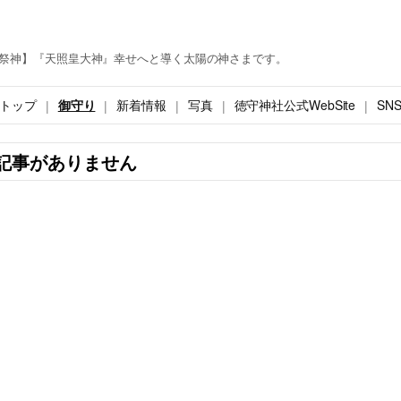
祭神】『天照皇大神』幸せへと導く太陽の神さまです。
トップ
御守り
新着情報
写真
徳守神社公式WebSite
SN
記事がありません