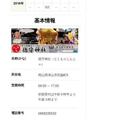
2016年
–
–
9月
–
–
–
基本情報
名称(かな)
徳守神社（とくもりじんじ
ゃ）
所在地
岡山県津山市宮脇町5
営業時間
09:00 ～ 17:00
祈願受付は午前９時半より
午後３時まで
電話番号
0868229532