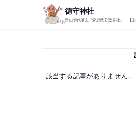
内
徳守神社
容
津山初代藩主『森忠政公造営社』 【主
を
ス
キ
ッ
プ
該当する記事がありません。