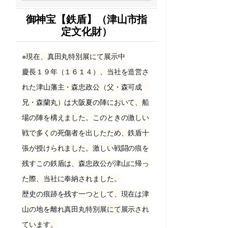
御神宝【鉄盾】（津山市指
定文化財）
※現在、真田丸特別展にて展示中
慶長１９年（１６１４）、当社を造営さ
れた津山藩主・森忠政公（父・森可成
兄・森蘭丸）は大阪夏の陣において、船
場の陣を構えました。このときの激しい
戦で多くの死傷者を出したため、鉄盾十
張が授けられました。激しい戦闘の痕を
残すこの鉄盾は、森忠政公が津山に帰っ
た際、当社に奉納されました。
歴史の痕跡を残す一つとして、現在は津
山の地を離れ真田丸特別展にて展示され
ています。