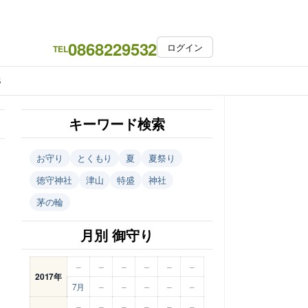
0868229532
ログイン
TEL
S
キーワード検索
お守り
とくもり
夏
夏祭り
徳守神社
津山
特盛
神社
茅の輪
月別 御守り
–
–
–
–
–
–
2017年
7月
–
–
–
–
–
–
–
–
–
–
–