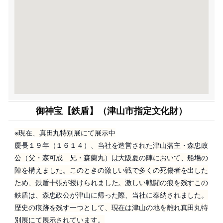
御神宝【鉄盾】（津山市指定文化財）
※現在、真田丸特別展にて展示中
慶長１９年（１６１４）、当社を造営された津山藩主・森忠政
公（父・森可成 兄・森蘭丸）は大阪夏の陣において、船場の
陣を構えました。このときの激しい戦で多くの死傷者を出した
ため、鉄盾十張が授けられました。激しい戦闘の痕を残すこの
鉄盾は、森忠政公が津山に帰った際、当社に奉納されました。
歴史の痕跡を残す一つとして、現在は津山の地を離れ真田丸特
別展にて展示されています。