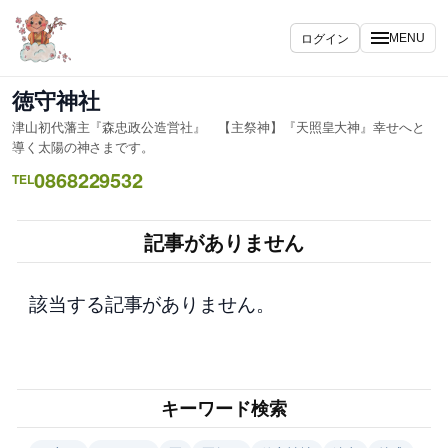
内
容
ログイン
MENU
を
ス
徳守神社
キ
津山初代藩主『森忠政公造営社』 【主祭神】『天照皇大神』幸せへと
ッ
導く太陽の神さまです。
プ
0868229532
TEL
記事がありません
該当する記事がありません。
キーワード検索