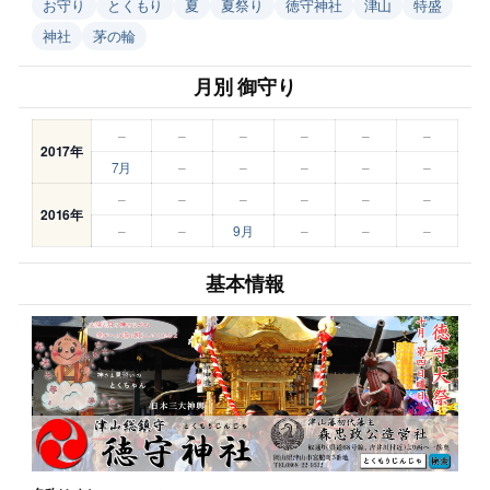
お守り
とくもり
夏
夏祭り
徳守神社
津山
特盛
神社
茅の輪
月別 御守り
–
–
–
–
–
–
2017年
7月
–
–
–
–
–
–
–
–
–
–
–
2016年
–
–
9月
–
–
–
基本情報