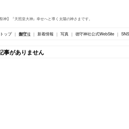
祭神】『天照皇大神』幸せへと導く太陽の神さまです。
トップ
御守り
新着情報
写真
徳守神社公式WebSite
SN
記事がありません