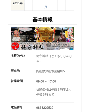
2016年
–
–
9月
–
–
–
基本情報
名称(かな)
徳守神社（とくもりじんじ
ゃ）
所在地
岡山県津山市宮脇町5
営業時間
09:00 ～ 17:00
祈願受付は午前９時半より
午後３時まで
電話番号
0868229532