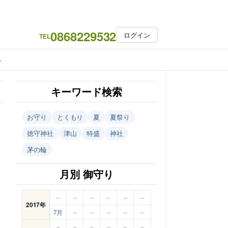
0868229532
ログイン
TEL
S
キーワード検索
お守り
とくもり
夏
夏祭り
徳守神社
津山
特盛
神社
茅の輪
月別 御守り
–
–
–
–
–
–
2017年
7月
–
–
–
–
–
–
–
–
–
–
–