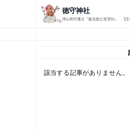
内
徳守神社
容
津山初代藩主『森忠政公造営社』 【主
を
ス
キ
ッ
プ
該当する記事がありません。