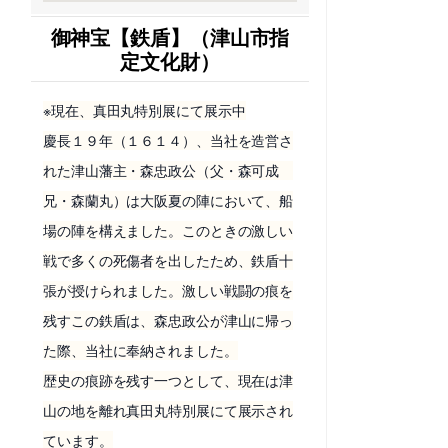
御神宝【鉄盾】（津山市指
定文化財）
※現在、真田丸特別展にて展示中
慶長１９年（１６１４）、当社を造営さ
れた津山藩主・森忠政公（父・森可成
兄・森蘭丸）は大阪夏の陣において、船
場の陣を構えました。このときの激しい
戦で多くの死傷者を出したため、鉄盾十
張が授けられました。激しい戦闘の痕を
残すこの鉄盾は、森忠政公が津山に帰っ
た際、当社に奉納されました。
歴史の痕跡を残す一つとして、現在は津
山の地を離れ真田丸特別展にて展示され
ています。