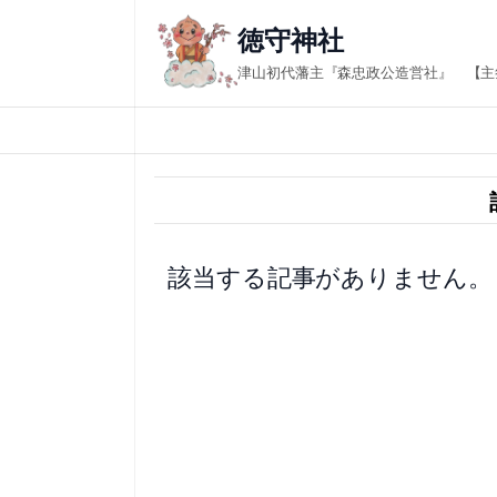
内
徳守神社
容
津山初代藩主『森忠政公造営社』 【主
を
ス
キ
ッ
プ
該当する記事がありません。