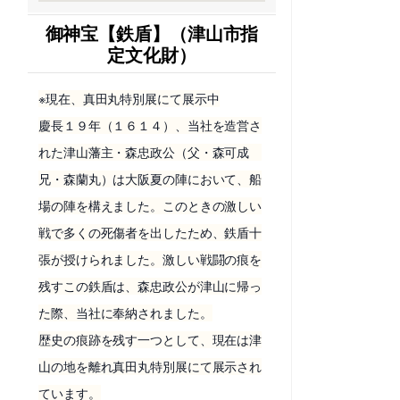
御神宝【鉄盾】（津山市指
定文化財）
※現在、真田丸特別展にて展示中
慶長１９年（１６１４）、当社を造営さ
れた津山藩主・森忠政公（父・森可成
兄・森蘭丸）は大阪夏の陣において、船
場の陣を構えました。このときの激しい
戦で多くの死傷者を出したため、鉄盾十
張が授けられました。激しい戦闘の痕を
残すこの鉄盾は、森忠政公が津山に帰っ
た際、当社に奉納されました。
歴史の痕跡を残す一つとして、現在は津
山の地を離れ真田丸特別展にて展示され
ています。