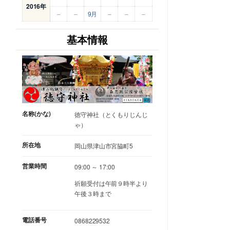
2016年
–
–
9月
–
–
–
基本情報
名称(かな)
徳守神社（とくもりじんじ
ゃ）
所在地
岡山県津山市宮脇町5
営業時間
09:00 ～ 17:00
祈願受付は午前９時半より
午後３時まで
電話番号
0868229532