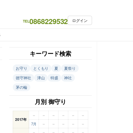
0868229532
ログイン
TEL
S
キーワード検索
お守り
とくもり
夏
夏祭り
徳守神社
津山
特盛
神社
茅の輪
月別 御守り
–
–
–
–
–
–
2017年
7月
–
–
–
–
–
–
–
–
–
–
–