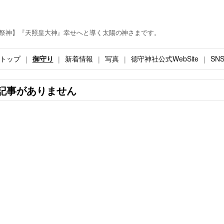
祭神】『天照皇大神』幸せへと導く太陽の神さまです。
トップ
御守り
新着情報
写真
徳守神社公式WebSite
SN
記事がありません