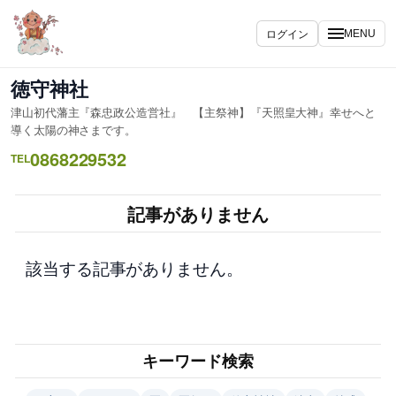
内
容
ログイン
MENU
を
ス
徳守神社
キ
津山初代藩主『森忠政公造営社』 【主祭神】『天照皇大神』幸せへと
ッ
導く太陽の神さまです。
プ
0868229532
TEL
記事がありません
該当する記事がありません。
キーワード検索