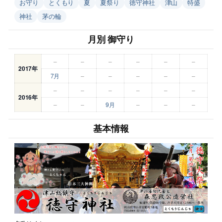
お守り
とくもり
夏
夏祭り
徳守神社
津山
特盛
神社
茅の輪
月別 御守り
–
–
–
–
–
–
2017年
7月
–
–
–
–
–
–
–
–
–
–
–
2016年
–
–
9月
–
–
–
基本情報