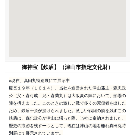
御神宝【鉄盾】（津山市指定文化財）
※現在、真田丸特別展にて展示中
慶長１９年（１６１４）、当社を造営された津山藩主・森忠政
公（父・森可成 兄・森蘭丸）は大阪夏の陣において、船場の
陣を構えました。このときの激しい戦で多くの死傷者を出した
ため、鉄盾十張が授けられました。激しい戦闘の痕を残すこの
鉄盾は、森忠政公が津山に帰った際、当社に奉納されました。
歴史の痕跡を残す一つとして、現在は津山の地を離れ真田丸特
別展にて展示されています。