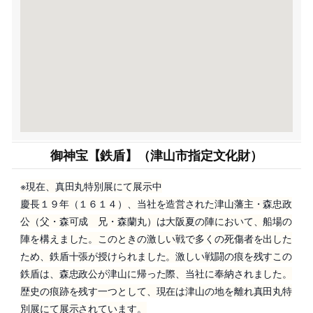
御神宝【鉄盾】（津山市指定文化財）
※現在、真田丸特別展にて展示中
慶長１９年（１６１４）、当社を造営された津山藩主・森忠政
公（父・森可成 兄・森蘭丸）は大阪夏の陣において、船場の
陣を構えました。このときの激しい戦で多くの死傷者を出した
ため、鉄盾十張が授けられました。激しい戦闘の痕を残すこの
鉄盾は、森忠政公が津山に帰った際、当社に奉納されました。
歴史の痕跡を残す一つとして、現在は津山の地を離れ真田丸特
別展にて展示されています。