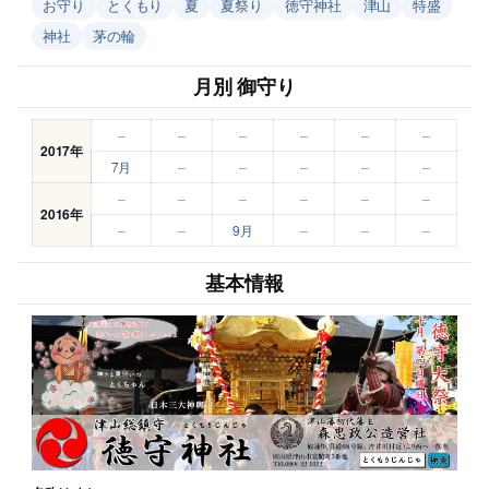
お守り
とくもり
夏
夏祭り
徳守神社
津山
特盛
神社
茅の輪
月別 御守り
–
–
–
–
–
–
2017年
7月
–
–
–
–
–
–
–
–
–
–
–
2016年
–
–
9月
–
–
–
基本情報