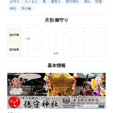
お守り
とくもり
夏
夏祭り
徳守神社
津山
特盛
神社
茅の輪
月別 御守り
–
–
–
–
–
–
2017年
7月
–
–
–
–
–
–
–
–
–
–
–
2016年
–
–
9月
–
–
–
基本情報