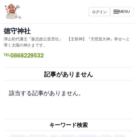
内
容
ログイン
MENU
を
ス
徳守神社
キ
津山初代藩主『森忠政公造営社』 【主祭神】『天照皇大神』幸せへと
ッ
導く太陽の神さまです。
プ
0868229532
TEL
記事がありません
該当する記事がありません。
キーワード検索