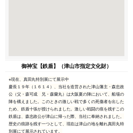
御神宝【鉄盾】（津山市指定文化財）
※現在、真田丸特別展にて展示中
慶長１９年（１６１４）、当社を造営された津山藩主・森忠政
公（父・森可成 兄・森蘭丸）は大阪夏の陣において、船場の
陣を構えました。このときの激しい戦で多くの死傷者を出した
ため、鉄盾十張が授けられました。激しい戦闘の痕を残すこの
鉄盾は、森忠政公が津山に帰った際、当社に奉納されました。
歴史の痕跡を残す一つとして、現在は津山の地を離れ真田丸特
別展にて展示されています。