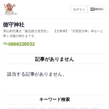
内
容
ログイン
MENU
を
ス
徳守神社
キ
津山初代藩主『森忠政公造営社』 【主祭神】『天照皇大神』幸せへと
ッ
導く太陽の神さまです。
プ
0868229532
TEL
記事がありません
該当する記事がありません。
キーワード検索