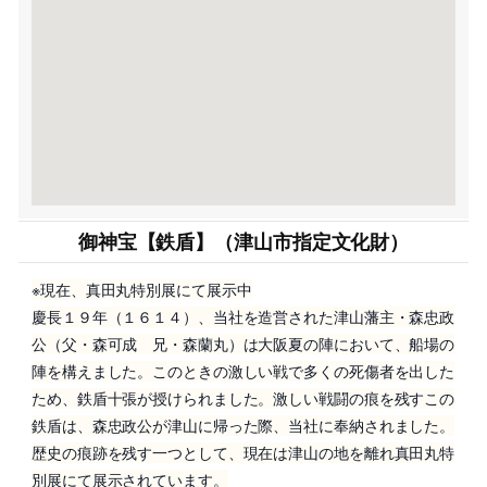
御神宝【鉄盾】（津山市指定文化財）
※現在、真田丸特別展にて展示中
慶長１９年（１６１４）、当社を造営された津山藩主・森忠政
公（父・森可成 兄・森蘭丸）は大阪夏の陣において、船場の
陣を構えました。このときの激しい戦で多くの死傷者を出した
ため、鉄盾十張が授けられました。激しい戦闘の痕を残すこの
鉄盾は、森忠政公が津山に帰った際、当社に奉納されました。
歴史の痕跡を残す一つとして、現在は津山の地を離れ真田丸特
別展にて展示されています。