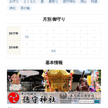
お守り
とくもり
夏
夏祭り
徳守神社
津山
特盛
神社
茅の輪
月別 御守り
–
–
–
–
–
–
2017年
7月
–
–
–
–
–
–
–
–
–
–
–
2016年
–
–
9月
–
–
–
基本情報