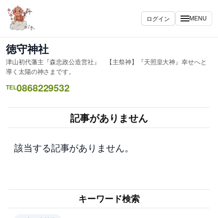
内
容
ログイン
MENU
を
ス
徳守神社
キ
津山初代藩主『森忠政公造営社』 【主祭神】『天照皇大神』幸せへと
ッ
導く太陽の神さまです。
プ
0868229532
TEL
記事がありません
該当する記事がありません。
キーワード検索