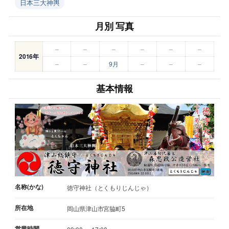
日本三大神輿
月別 写真
–
–
–
–
–
–
2016年
–
–
9月
–
–
–
基本情報
名称(かな)
徳守神社（とくもりじんじゃ）
所在地
岡山県津山市宮脇町5
営業時間