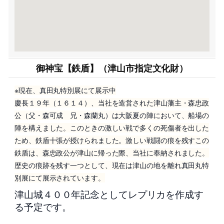
御神宝【鉄盾】（津山市指定文化財）
※現在、真田丸特別展にて展示中
慶長１９年（１６１４）、当社を造営された津山藩主・森忠政
公（父・森可成 兄・森蘭丸）は大阪夏の陣において、船場の
陣を構えました。このときの激しい戦で多くの死傷者を出した
ため、鉄盾十張が授けられました。激しい戦闘の痕を残すこの
鉄盾は、森忠政公が津山に帰った際、当社に奉納されました。
歴史の痕跡を残す一つとして、現在は津山の地を離れ真田丸特
別展にて展示されています。
津山城４００年記念としてレプリカを作成す
る予定です。