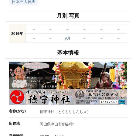
日本三大神輿
月別 写真
–
–
–
–
–
–
2016年
–
–
9月
–
–
–
基本情報
名称(かな)
徳守神社（とくもりじんじゃ）
所在地
岡山県津山市宮脇町5
営業時間