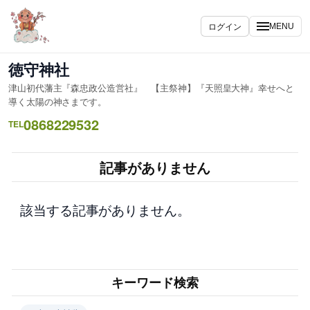
内
容
ログイン
MENU
を
ス
徳守神社
キ
津山初代藩主『森忠政公造営社』 【主祭神】『天照皇大神』幸せへと
ッ
導く太陽の神さまです。
プ
0868229532
TEL
記事がありません
該当する記事がありません。
キーワード検索