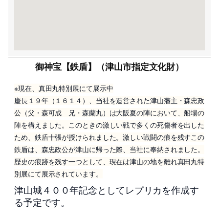
御神宝【鉄盾】（津山市指定文化財）
※現在、真田丸特別展にて展示中
慶長１９年（１６１４）、当社を造営された津山藩主・森忠政
公（父・森可成 兄・森蘭丸）は大阪夏の陣において、船場の
陣を構えました。このときの激しい戦で多くの死傷者を出した
ため、鉄盾十張が授けられました。激しい戦闘の痕を残すこの
鉄盾は、森忠政公が津山に帰った際、当社に奉納されました。
歴史の痕跡を残す一つとして、現在は津山の地を離れ真田丸特
別展にて展示されています。
津山城４００年記念としてレプリカを作成す
る予定です。