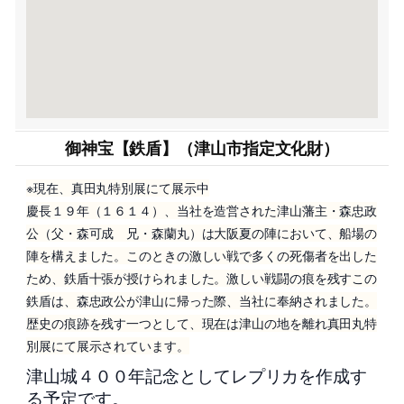
御神宝【鉄盾】（津山市指定文化財）
※現在、真田丸特別展にて展示中
慶長１９年（１６１４）、当社を造営された津山藩主・森忠政
公（父・森可成 兄・森蘭丸）は大阪夏の陣において、船場の
陣を構えました。このときの激しい戦で多くの死傷者を出した
ため、鉄盾十張が授けられました。激しい戦闘の痕を残すこの
鉄盾は、森忠政公が津山に帰った際、当社に奉納されました。
歴史の痕跡を残す一つとして、現在は津山の地を離れ真田丸特
別展にて展示されています。
津山城４００年記念としてレプリカを作成す
る予定です。