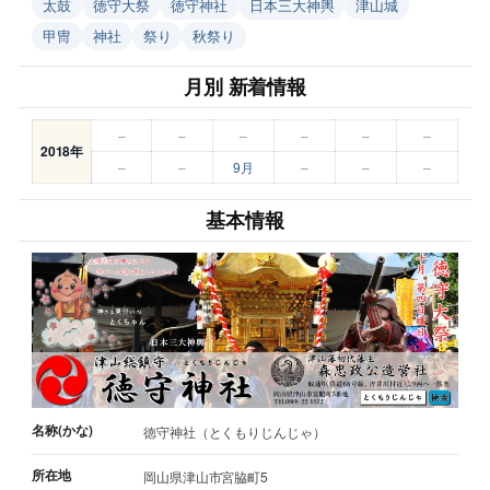
太鼓
徳守大祭
徳守神社
日本三大神輿
津山城
甲冑
神社
祭り
秋祭り
月別 新着情報
–
–
–
–
–
–
2018年
–
–
9月
–
–
–
基本情報
名称(かな)
徳守神社（とくもりじんじゃ）
所在地
岡山県津山市宮脇町5