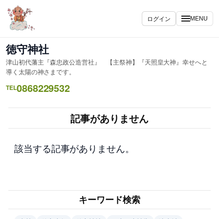
内
容
ログイン
MENU
を
ス
徳守神社
キ
津山初代藩主『森忠政公造営社』 【主祭神】『天照皇大神』幸せへと
ッ
導く太陽の神さまです。
プ
0868229532
TEL
記事がありません
該当する記事がありません。
キーワード検索