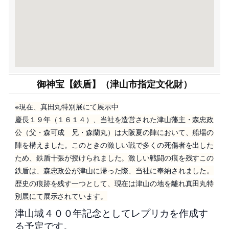
御神宝【鉄盾】（津山市指定文化財）
※現在、真田丸特別展にて展示中
慶長１９年（１６１４）、当社を造営された津山藩主・森忠政
公（父・森可成 兄・森蘭丸）は大阪夏の陣において、船場の
陣を構えました。このときの激しい戦で多くの死傷者を出した
ため、鉄盾十張が授けられました。激しい戦闘の痕を残すこの
鉄盾は、森忠政公が津山に帰った際、当社に奉納されました。
歴史の痕跡を残す一つとして、現在は津山の地を離れ真田丸特
別展にて展示されています。
津山城４００年記念としてレプリカを作成す
る予定です。