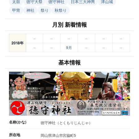
太鼓
徳守大祭
徳守神社
日本三大神輿
津山城
甲冑
神社
祭り
秋祭り
月別 新着情報
–
–
–
–
–
–
2018年
–
–
9月
–
–
–
基本情報
名称(かな)
徳守神社（とくもりじんじゃ）
所在地
岡山県津山市宮脇町5