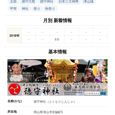
太鼓
徳守大祭
徳守神社
日本三大神輿
津山城
甲冑
神社
祭り
秋祭り
月別 新着情報
–
–
–
–
–
–
2018年
–
–
9月
–
–
–
基本情報
名称(かな)
徳守神社（とくもりじんじゃ）
所在地
岡山県津山市宮脇町5