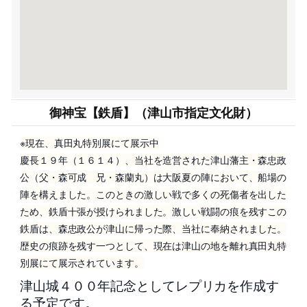
御神宝【鉄盾】（津山市指定文化財）
※現在、真田丸特別展にて展示中
慶長１９年（１６１４）、当社を造営された津山藩主・森忠政
公（父・森可成 兄・森蘭丸）は大阪夏の陣において、船場の
陣を構えました。このときの激しい戦で多くの死傷者を出した
ため、鉄盾十張が授けられました。激しい戦闘の痕を残すこの
鉄盾は、森忠政公が津山に帰った際、当社に奉納されました。
歴史の痕跡を残す一つとして、現在は津山の地を離れ真田丸特
別展にて展示されています。
津山城４００年記念としてレプリカを作成す
る予定です。