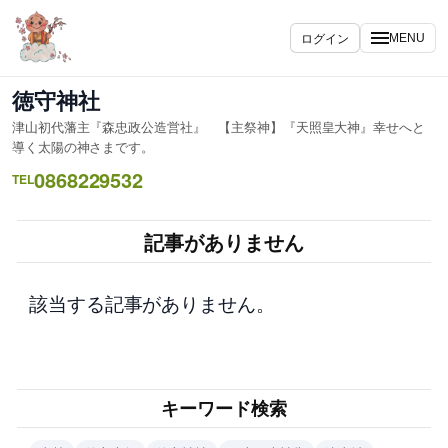
内
容
ログイン
MENU
を
ス
徳守神社
キ
津山初代藩主『森忠政公造営社』 【主祭神】『天照皇大神』幸せへと
ッ
導く太陽の神さまです。
プ
0868229532
TEL
記事がありません
該当する記事がありません。
キーワード検索