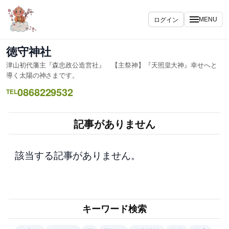
内
容
ログイン
MENU
を
ス
徳守神社
キ
津山初代藩主『森忠政公造営社』 【主祭神】『天照皇大神』幸せへと
ッ
導く太陽の神さまです。
プ
0868229532
TEL
記事がありません
該当する記事がありません。
キーワード検索