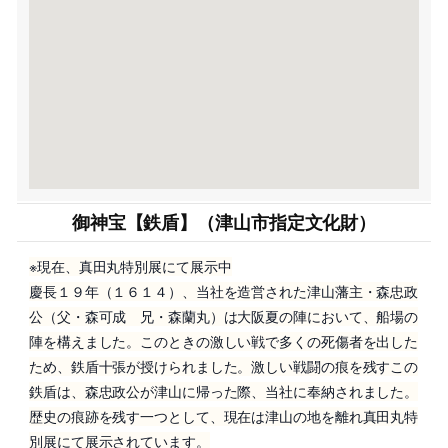
御神宝【鉄盾】（津山市指定文化財）
※現在、真田丸特別展にて展示中
慶長１９年（１６１４）、当社を造営された津山藩主・森忠政
公（父・森可成 兄・森蘭丸）は大阪夏の陣において、船場の
陣を構えました。このときの激しい戦で多くの死傷者を出した
ため、鉄盾十張が授けられました。激しい戦闘の痕を残すこの
鉄盾は、森忠政公が津山に帰った際、当社に奉納されました。
歴史の痕跡を残す一つとして、現在は津山の地を離れ真田丸特
別展にて展示されています。