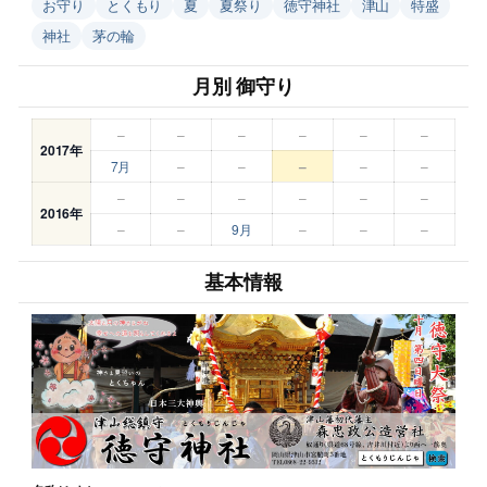
お守り
とくもり
夏
夏祭り
徳守神社
津山
特盛
神社
茅の輪
月別 御守り
–
–
–
–
–
–
2017年
7月
–
–
–
–
–
–
–
–
–
–
–
2016年
–
–
9月
–
–
–
基本情報