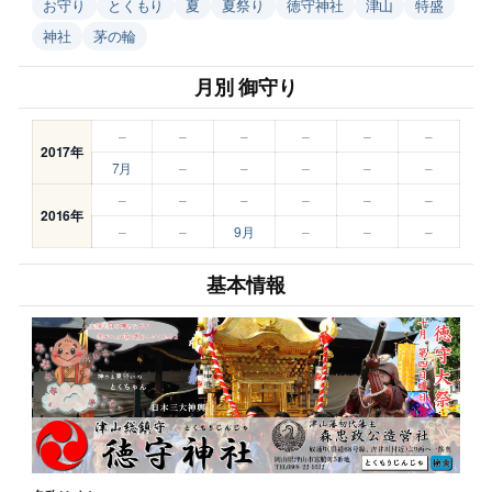
お守り
とくもり
夏
夏祭り
徳守神社
津山
特盛
神社
茅の輪
月別 御守り
–
–
–
–
–
–
2017年
7月
–
–
–
–
–
–
–
–
–
–
–
2016年
–
–
9月
–
–
–
基本情報