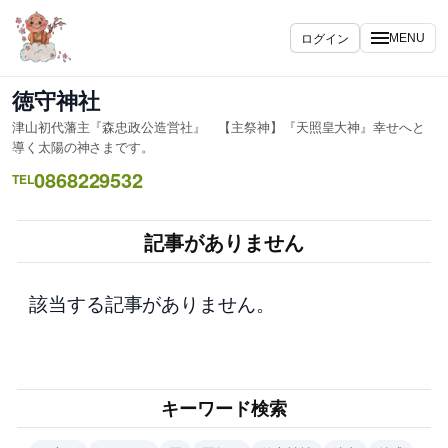
内
容
ログイン
MENU
を
ス
徳守神社
キ
津山初代藩主『森忠政公造営社』 【主祭神】『天照皇大神』幸せへと
ッ
導く太陽の神さまです。
プ
0868229532
TEL
記事がありません
該当する記事がありません。
キーワード検索