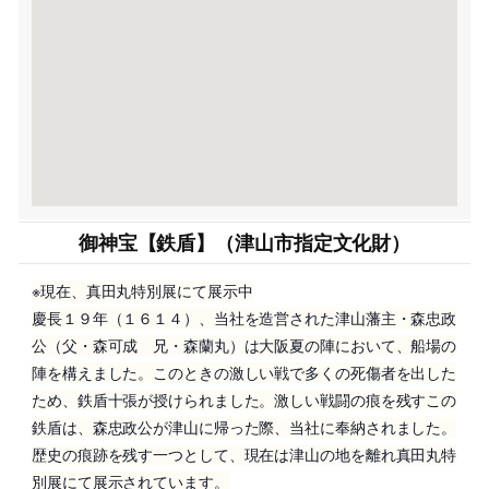
御神宝【鉄盾】（津山市指定文化財）
※現在、真田丸特別展にて展示中
慶長１９年（１６１４）、当社を造営された津山藩主・森忠政
公（父・森可成 兄・森蘭丸）は大阪夏の陣において、船場の
陣を構えました。このときの激しい戦で多くの死傷者を出した
ため、鉄盾十張が授けられました。激しい戦闘の痕を残すこの
鉄盾は、森忠政公が津山に帰った際、当社に奉納されました。
歴史の痕跡を残す一つとして、現在は津山の地を離れ真田丸特
別展にて展示されています。