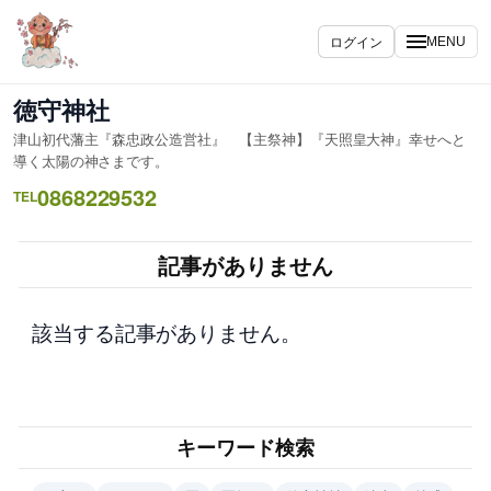
内
容
ログイン
MENU
を
ス
徳守神社
キ
津山初代藩主『森忠政公造営社』 【主祭神】『天照皇大神』幸せへと
ッ
導く太陽の神さまです。
プ
0868229532
TEL
記事がありません
該当する記事がありません。
キーワード検索