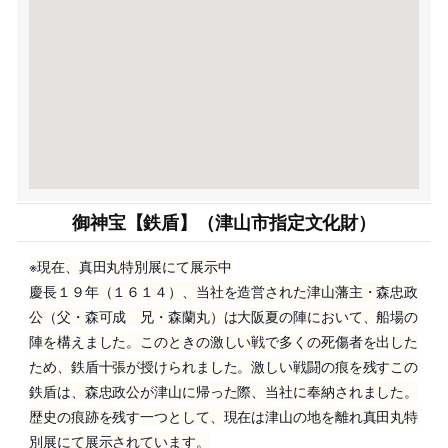
御神宝【鉄盾】（津山市指定文化財）
※現在、真田丸特別展にて展示中
慶長１９年（１６１４）、当社を造営された津山藩主・森忠政
公（父・森可成 兄・森蘭丸）は大阪夏の陣において、船場の
陣を構えました。このときの激しい戦で多くの死傷者を出した
ため、鉄盾十張が授けられました。激しい戦闘の痕を残すこの
鉄盾は、森忠政公が津山に帰った際、当社に奉納されました。
歴史の痕跡を残す一つとして、現在は津山の地を離れ真田丸特
別展にて展示されています。