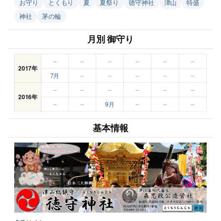
お守り
とくもり
夏
夏祭り
徳守神社
津山
特盛
神社
茅の輪
月別 御守り
–
–
–
–
–
–
2017年
7月
–
–
–
–
–
–
–
–
–
–
–
2016年
–
–
9月
–
–
–
基本情報