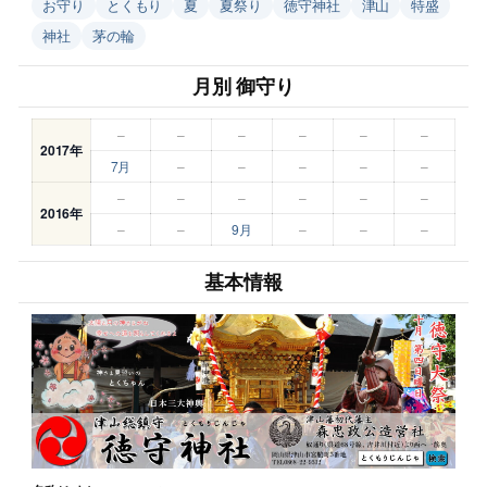
お守り
とくもり
夏
夏祭り
徳守神社
津山
特盛
神社
茅の輪
月別 御守り
–
–
–
–
–
–
2017年
7月
–
–
–
–
–
–
–
–
–
–
–
2016年
–
–
9月
–
–
–
基本情報