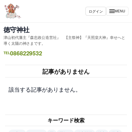
内
容
ログイン
MENU
を
ス
徳守神社
キ
津山初代藩主『森忠政公造営社』 【主祭神】『天照皇大神』幸せへと
ッ
導く太陽の神さまです。
プ
0868229532
TEL
記事がありません
該当する記事がありません。
キーワード検索