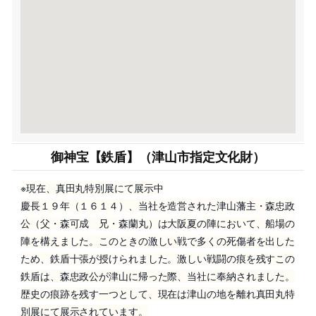
御神宝【鉄盾】（津山市指定文化財）
※現在、真田丸特別展にて展示中
慶長１９年（１６１４）、当社を造営された津山藩主・森忠政
公（父・森可成 兄・森蘭丸）は大阪夏の陣において、船場の
陣を構えました。このときの激しい戦で多くの死傷者を出した
ため、鉄盾十張が授けられました。激しい戦闘の痕を残すこの
鉄盾は、森忠政公が津山に帰った際、当社に奉納されました。
歴史の痕跡を残す一つとして、現在は津山の地を離れ真田丸特
別展にて展示されています。